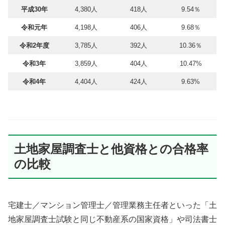
平成30年
4,380人
418人
9.54％
令和元年
4,198人
406人
9.68％
令和2年度
3,785人
392人
10.36％
令和3年
3,859人
404人
10.47%
令和4年
4,404人
424人
9.63%
土地家屋調査士と他資格との合格率
の比較
宅建士／マンション管理士／管理業務主任者といった「土
地家屋調査士試験と同じ不動産系の国家資格」や司法書士