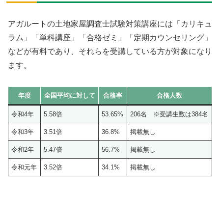
アガルートの土地家屋調査士試験対策講座には「カリキュ
ラム」「単科講座」「合格ゼミ」「定期カウンセリング」
などが有料であり、それらを受講している方が対象になり
ます。
年度
全国平均に対して
合格率
合格人数
令和4年
5.58倍
53.65%
206名 ※受講生数は384名
令和3年
3.51倍
36.8%
掲載無し
令和2年
5.47倍
56.7%
掲載無し
令和元年
3.52倍
34.1%
掲載無し