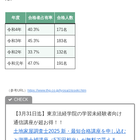
年度
合格者占有率
合格人数
令和4年
40.3%
171名
令和3年
45.3%
183名
令和2年
33.7%
132名
令和元年
47.0%
191名
（参考URL）
https://www.thg.co.jp/tyosa/zisseki.htm
【3月31日迄】東京法経学院の学習未経験者向け
通信講座が超お得！！
土地家屋調査士2025 新・最短合格講座を申し込む
と測量士補講座（5万円相当）が無料で貰える