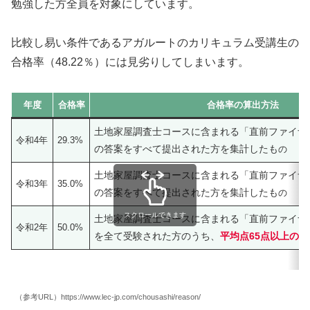
勉強した方全員を対象にしています。
比較し易い条件であるアガルートのカリキュラム受講生の
合格率（48.22％）には見劣りしてしまいます。
年度
合格率
合格率の算出方法
土地家屋調査士コースに含まれる「直前ファイナ
令和4年
29.3%
の答案をすべて提出された方を集計したも
の
土地家屋調査士コースに含まれる「直前ファイナ
令和3年
35.0%
の答案を
すべて提出された方を集計したも
の
スクロールできます
土地家屋調査士コースに含まれる「直前ファイナル
令和2年
50.0%
を全て受験された方のうち、
平均点65点以上の
（参考URL）https://www.lec-jp.com/chousashi/reason/