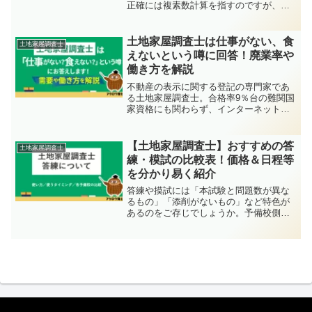
正確には複素数計算を指すのですが、複
素数計算は土地家屋調査士試験に合格す
るには欠かせない計算法になります。複
素数計算の詳細は学習を開始すれば徐々
土地家屋調査士は仕事がない、食
土地家屋調査士
に理解はできますので、本...
えないという噂に回答！廃業率や
働き方を解説
不動産の表示に関する登記の専門家であ
る土地家屋調査士。合格率9％台の難関国
家資格にも関わらず、インターネット上
では「食えない」「仕事がない」「年収
が低い」という噂？情報？があります。
それらについて回答します。
【土地家屋調査士】おすすめの答
土地家屋調査士
練・模試の比較表！価格＆日程等
を分かり易く紹介
答練や摸試には「本試験と問題数が異な
るもの」「添削がないもの」など特色が
あるのをご存じでしょうか。予備校側に
手間がかかる答練や摸試は安くありませ
ん。そのため購入後、本来の目的が達成
できないのでは、時間もお金も無駄にし
てしまいます。そこで本記...