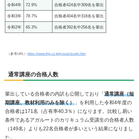
令和4年
72.9%
合格者424名中309名を輩出
令和3年
78.7%
合格者404名中318名を輩出
令和2年
65.3%
合格者392名中256名を輩出
（参考URL）
https://www.thg.co.jp/tyosa/zisseki.htm
通常講座の合格人数
輩出している合格者の内訳も公開しており「
通常講座（短
期講座、教材利用のみを除く）
」を利用した令和4年度の
合格者は171名（占有率40.3％）になります。比較し易い
条件であるアガルートのカリキュラム受講生の合格者人数
（149名）よりも22名合格者が多いという結果になりまし
た。