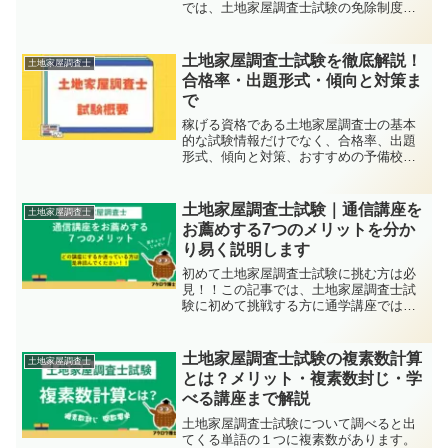
では、土地家屋調査士試験の免除制度に
ついて解説しています。土地家屋調査士
試験の筆記試験には「午前の部」「午後
の部」があるのですが、実は「午前の
土地家屋調査士試験を徹底解説！
土地家屋調査士
部」は条件を満たすと免除に...
合格率・出題形式・傾向と対策ま
で
稼げる資格である土地家屋調査士の基本
的な試験情報だけでなく、合格率、出題
形式、傾向と対策、おすすめの予備校ま
で徹底解説します。
土地家屋調査士試験｜通信講座を
土地家屋調査士
お薦めする7つのメリットを分か
り易く説明します
初めて土地家屋調査士試験に挑む方は必
見！！この記事では、土地家屋調査士試
験に初めて挑戦する方に通学講座ではな
く通信講座を強くお薦めする理由を解説
します。初めて受験する場合は、通学講
座よりも通信講座の方がメリットが大き
土地家屋調査士試験の複素数計算
土地家屋調査士
いのをご存じでしょうか？...
とは？メリット・複素数封じ・学
べる講座まで解説
土地家屋調査士試験について調べると出
てくる単語の１つに複素数があります。