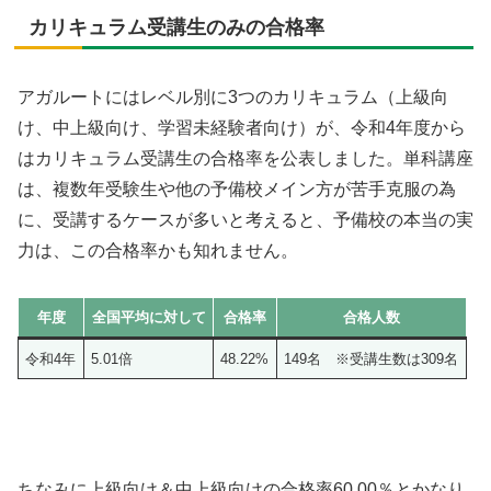
カリキュラム受講生のみの合格率
アガルートにはレベル別に3つのカリキュラム（上級向
け、中上級向け、学習未経験者向け）が、令和4年度から
はカリキュラム受講生の合格率を公表しました。単科講座
は、複数年受験生や他の予備校メイン方が苦手克服の為
に、受講するケースが多いと考えると、予備校の本当の実
力は、この合格率かも知れません。
年度
全国平均に対して
合格率
合格人数
令和4年
5.01倍
48.22%
149名 ※受講生数は309名
ちなみに上級向け＆中上級向けの合格率60.00％とかなり