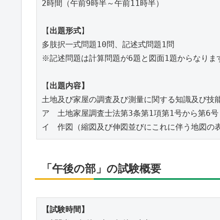
2時間（午前9時半～午前11時半）

【
出題形式
】

多肢択一式問題10問、記述式問題1問

※記述問題は計算問題が6題と図面1題からなります
【
出題内容】
土地及び家屋の調査及び測量に関する知識及び技能
ア　土地家屋調査士法第3条第1項第1号から第6号
イ　作図（縮図及び伸図並びにこれに伴う地図の
「午後の部」の試験概要
【試験時間】